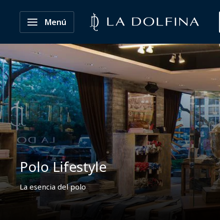
Ir
ladolfinapoloclub
directamente
Menú
al
contenido
Polo Lifestyle
La esencia del polo